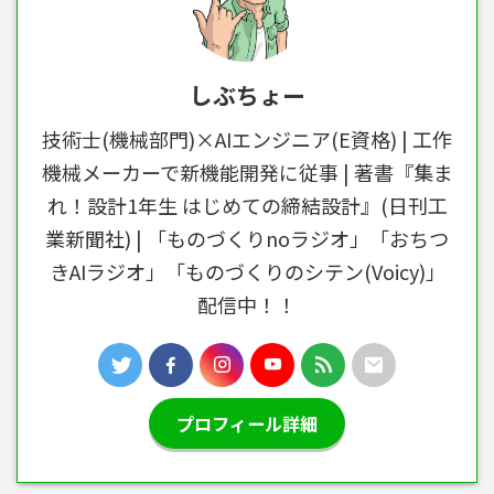
しぶちょー
技術士(機械部門)×AIエンジニア(E資格) | 工作
機械メーカーで新機能開発に従事 | 著書『集ま
れ！設計1年生 はじめての締結設計』(日刊工
業新聞社) | 「ものづくりnoラジオ」「おちつ
きAIラジオ」「ものづくりのシテン(Voicy)」
配信中！！
プロフィール詳細