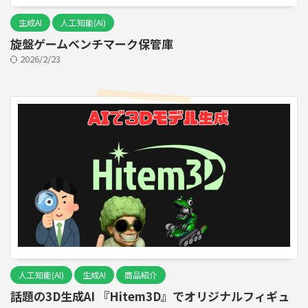
生成AI
人工知能(AI)
旋盤ゲームベンチマーク保管庫
2026/2/23
人工知能(AI)
生成AI
商品紹介
話題の3D生成AI 『Hitem3D』でオリジナルフィギュ