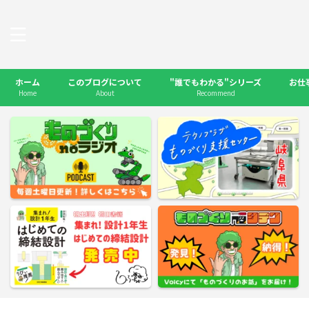
ホーム
このブログについて
"誰でもわかる"シリーズ
お仕
Home
About
Recommend