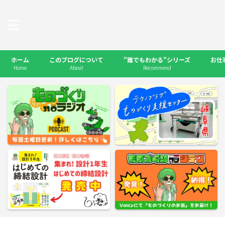
ホーム
このブログについて
"誰でもわかる"シリーズ
お仕
Home
About
Recommend