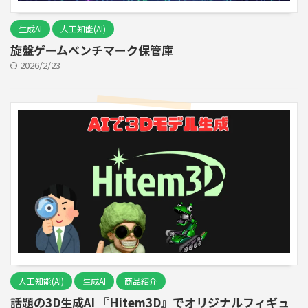
生成AI
人工知能(AI)
旋盤ゲームベンチマーク保管庫
2026/2/23
人工知能(AI)
生成AI
商品紹介
話題の3D生成AI 『Hitem3D』でオリジナルフィギュ